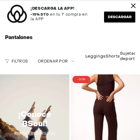
Ir
tos en REMATE FINAL
Envío en 24H
al
¡DESCARGA LA APP!
contenido
en tu 1ª compra en
-15% DTO
DESCARGAR
la APP
Búsqueda
Cuenta
Pantalones
Ordenar
Sujetado
Leggings
Shorts
deportiv
por
FILTROS
ORDENAR POR
- 50%
¡Conoce
BSoul!
#MOVEYOURSOUL