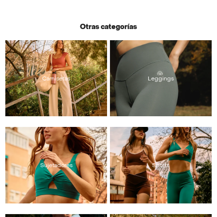
Otras categorías
Camisetas
Leggings
Sujetadores
Shorts