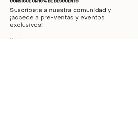
CONSIGUE UN 10% DE DESCUENTO
Suscríbete a nuestra comunidad y
¡accede a pre-ventas y eventos
exclusivos!
ENVIAR
Este sitio está protegido por hCaptcha y se aplican
la Política de privacidad de
hCaptcha
y los
Términos del servicio.
Descubre BSoul
Conócenos