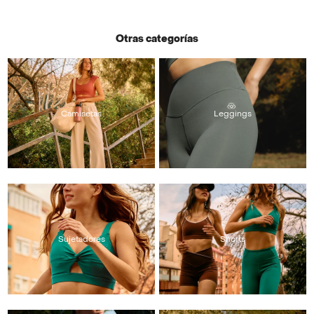
Otras categorías
Camisetas
Leggings
Sujetadores
Shorts