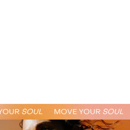
UR
SOUL
MOVE YOUR
SOUL
M