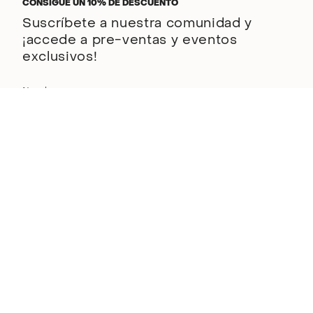
CONSIGUE UN 10% DE DESCUENTO
Suscríbete a nuestra comunidad y
¡accede a pre-ventas y eventos
exclusivos!
ENVIAR
Este sitio está protegido por hCaptcha y se aplican
la Política de privacidad de
hCaptcha
y los
Términos del servicio.
Descubre BSoul
Conócenos