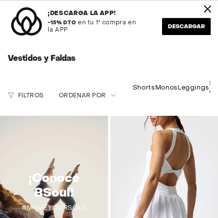
Ir
s en REMATE FINAL
Envío en 24H
al
¡DESCARGA LA APP!
contenido
en tu 1ª compra en
-15% DTO
DESCARGAR
la APP
Búsqueda
Cuenta
Vestidos y Faldas
Ordenar
Su
Shorts
Monos
Leggings
de
por
FILTROS
ORDENAR POR
¡Conoce
BSoul!
#MOVEYOURSOUL