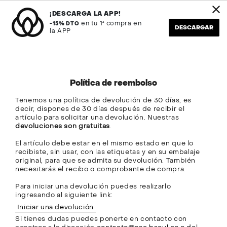
Ir
oritos en REMATE FINAL
Envío en 24H
al
¡DESCARGA LA APP!
contenido
en tu 1ª compra en
-15% DTO
DESCARGAR
la APP
Búsqueda
Cuenta
Política de reembolso
Tenemos una política de devolución de 30 días, es
decir, dispones de 30 días después de recibir el
artículo para solicitar una devolución. Nuestras
devoluciones son gratuitas
.
El artículo debe estar en el mismo estado en que lo
recibiste, sin usar, con las etiquetas y en su embalaje
original, para que se admita su devolución. También
necesitarás el recibo o comprobante de compra.
Para iniciar una devolución puedes realizarlo
ingresando al siguiente link:
Iniciar una devolución
Si tienes dudas puedes ponerte en contacto con