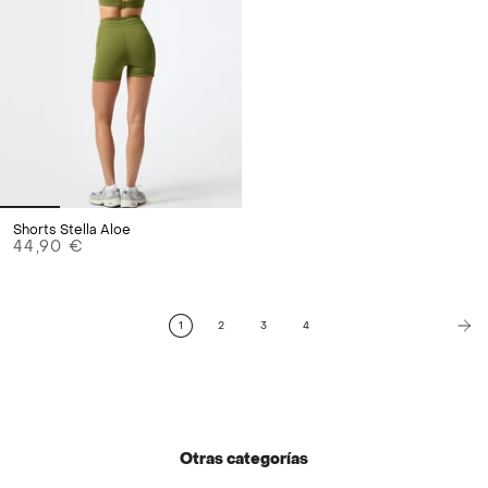
Shorts Stella Aloe
44,90 €
1
2
3
4
Otras categorías