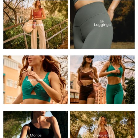
Camisetas
Leggings
Sujetadores
Shorts
Monos
Chaquetas