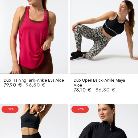
Dúo Training Tank-Ankle Eva Aloe
Dúo Open Balck-Ankle Maya
79,90 €
96,80 €
Aloe
78,10 €
86,80 €
- 10%
- 23%