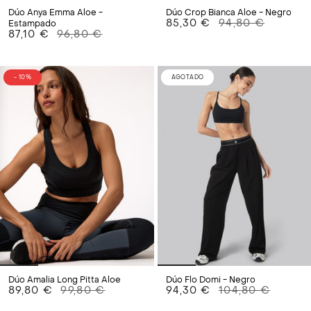
Dúo Anya Emma Aloe -
Dúo Crop Bianca Aloe - Negro
85,30 €
94,80 €
Estampado
87,10 €
96,80 €
- 10%
AGOTADO
Dúo Amalia Long Pitta Aloe
Dúo Flo Domi - Negro
89,80 €
99,80 €
94,30 €
104,80 €