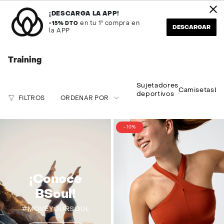
Ir
REMATE FINAL
Envío en 24H
al
¡DESCARGA LA APP!
contenido
en tu 1ª compra en
-15% DTO
DESCARGAR
la APP
Búsqueda
Cuenta
Training
Ordenar
Sujetadores
Camisetas
Le
deportivos
por
FILTROS
ORDENAR POR
- 10%
¡Conoce
BSoul!
#MOVEYOURSOUL