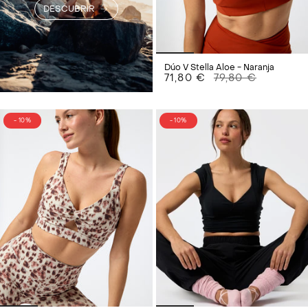
DESCUBRIR
Dúo V Stella Aloe - Naranja
71,80 €
79,80 €
- 10%
- 10%