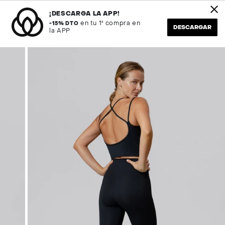
Ir
FINAL
Envío en 24H
al
¡DESCARGA LA APP!
contenido
en tu 1ª compra en
-15% DTO
DESCARGAR
la APP
Búsqueda
Cuenta