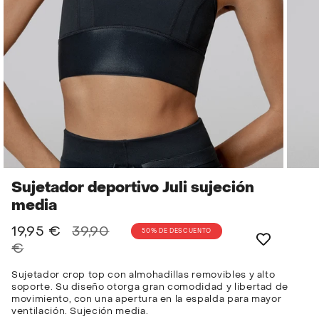
Sujetador deportivo Juli sujeción
media
Precio
19,95 €
39,90
50%
DE DESCUENTO
regular
€
Sujetador crop top con almohadillas removibles y alto
soporte. Su diseño otorga gran comodidad y libertad de
movimiento, con una apertura en la espalda para mayor
ventilación. Sujeción media.