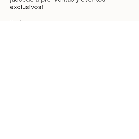
exclusivos!
ENVIAR
Este sitio está protegido por hCaptcha y se aplican
la Política de privacidad de
hCaptcha
y los
Términos del servicio.
Descubre BSoul
Conócenos
Feel System
Certificado bluesign