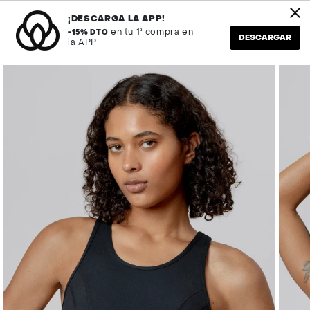
Ir
os en REMATE FINAL
Envío en 24H
al
¡DESCARGA LA APP!
contenido
en tu 1ª compra en
-15% DTO
DESCARGAR
la APP
Búsqueda
Cuenta