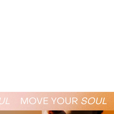
L
MOVE YOUR
SOUL