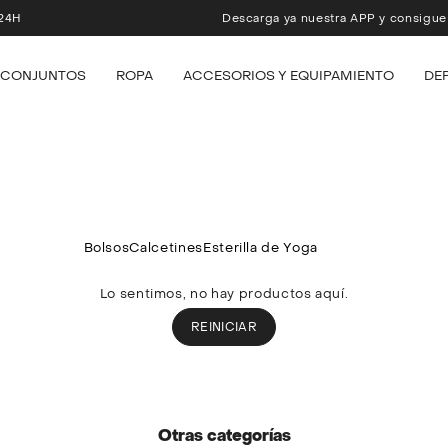
H
Descarga ya nuestra APP y consigue u
CONJUNTOS
ROPA
ACCESORIOS Y EQUIPAMIENTO
DE
Bolsos
Calcetines
Esterilla de Yoga
Lo sentimos, no hay productos aquí.
REINICIAR
Otras categorías