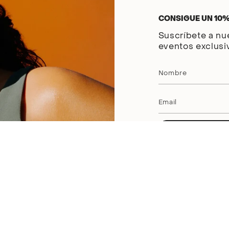
CONSIGUE UN 10
Suscríbete a nu
eventos exclusi
Este sitio está protegido 
hCaptcha
y los
Términos de
BSoul
Guía de compra