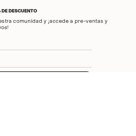
% DE DESCUENTO
estra comunidad y ¡accede a pre-ventas y
vos!
ENVIAR
por hCaptcha y se aplican
la Política de privacidad de
l servicio.
¡Súmate a la comunidad BSoul!