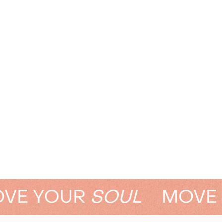
E YOUR
SOUL
MOVE 